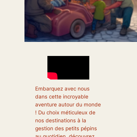
Embarquez avec nous
dans cette incroyable
aventure autour du monde
! Du choix méticuleux de
nos destinations à la
gestion des petits pépins
au quotidien, découvrez