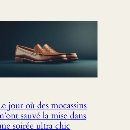
Le jour où des mocassins
m’ont sauvé la mise dans
une soirée ultra chic