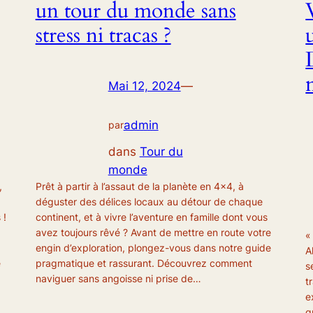
un tour du monde sans
stress ni tracas ?
Mai 12, 2024
—
admin
par
dans
Tour du
monde
,
Prêt à partir à l’assaut de la planète en 4×4, à
déguster des délices locaux au détour de chaque
 !
continent, et à vivre l’aventure en famille dont vous
avez toujours rêvé ? Avant de mettre en route votre
«
engin d’exploration, plongez-vous dans notre guide
A
e
pragmatique et rassurant. Découvrez comment
s
naviguer sans angoisse ni prise de…
t
e
q