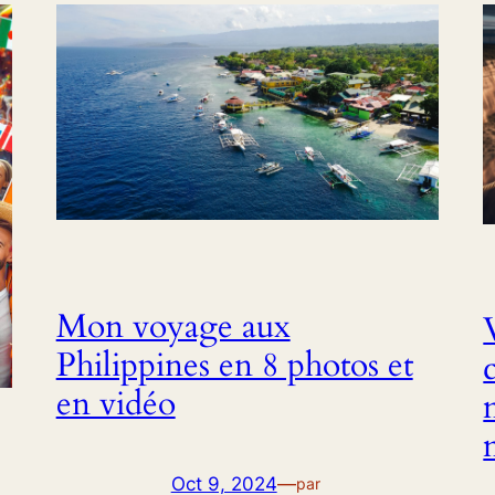
Mon voyage aux
Philippines en 8 photos et
en vidéo
Oct 9, 2024
—
par