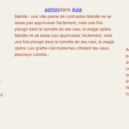
admin
dans
Asie
Manille : une ville pleine de contrastes Manille ne se
laisse pas apprivoiser facilement, mais une fois
plongé dans le tumulte de ses rues, la magie opère.
Manille ne se laisse pas apprivoiser facilement, mais
une fois plongé dans le tumulte de ses rues, la magie
opère. Les gratte-ciel modernes côtoient les vieux
A
jeepneys colorés…
p
d
c
s
é
s
h
t
nt