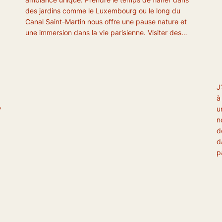
des jardins comme le Luxembourg ou le long du
Canal Saint-Martin nous offre une pause nature et
une immersion dans la vie parisienne. Visiter des…
J
à
,
u
n
d
d
p