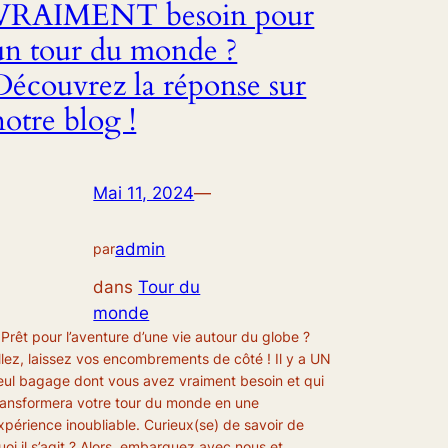
VRAIMENT besoin pour
un tour du monde ?
Découvrez la réponse sur
notre blog !
Mai 11, 2024
—
admin
par
dans
Tour du
monde
 Prêt pour l’aventure d’une vie autour du globe ?
llez, laissez vos encombrements de côté ! Il y a UN
eul bagage dont vous avez vraiment besoin et qui
ransformera votre tour du monde en une
xpérience inoubliable. Curieux(se) de savoir de
uoi il s’agit ? Alors, embarquez avec nous et