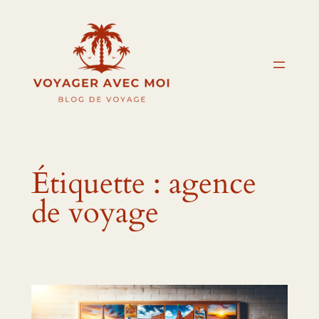
Aller
au
contenu
Étiquette :
agence
de voyage