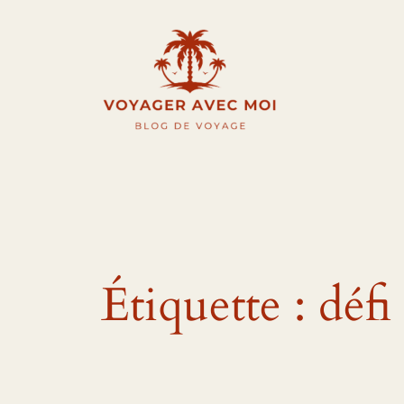
Aller
au
contenu
Étiquette :
défi