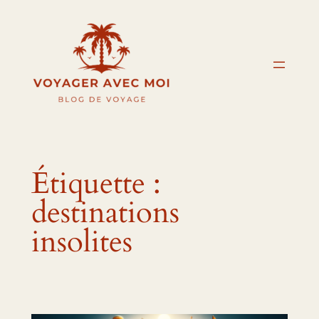
Aller
au
contenu
Étiquette :
destinations
insolites