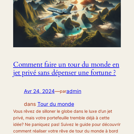
Comment faire un tour du monde en
jet privé sans dépenser une fortune ?
Avr 24, 2024
—
admin
par
dans
Tour du monde
Vous rêvez de silloner le globe dans le luxe d’un jet
privé, mais votre portefeuille tremble déjà à cette
idée? Ne paniquez pas! Suivez le guide pour découvrir
comment réaliser votre rêve de tour du monde à bord