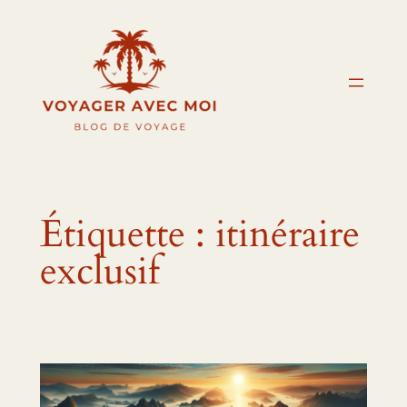
Aller
au
contenu
Étiquette :
itinéraire
exclusif