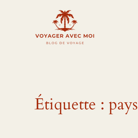
Aller
au
contenu
Étiquette :
pays