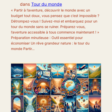
dans
Tour du monde
« Partir à l’aventure, découvrir le monde avec un
budget tout doux, vous pensez que c’est impossible ?
Détrompez-vous ! Suivez-moi et embarquez pour un
tour du monde sans se ruiner. Préparez-vous,
l’aventure accessible à tous commence maintenant ! »
Préparation minutieuse : Outil essentiel pour
économiser Un rêve grandeur nature : le tour du
monde Partir…