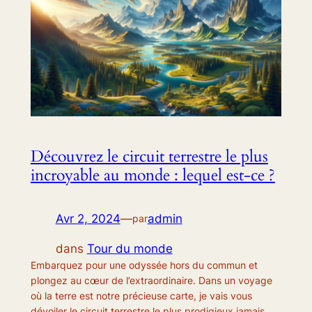
Découvrez le circuit terrestre le plus
incroyable au monde : lequel est-ce ?
Avr 2, 2024
—
admin
par
dans
Tour du monde
Embarquez pour une odyssée hors du commun et
plongez au cœur de l’extraordinaire. Dans un voyage
où la terre est notre précieuse carte, je vais vous
dévoiler le circuit terrestre le plus prodigieux jamais