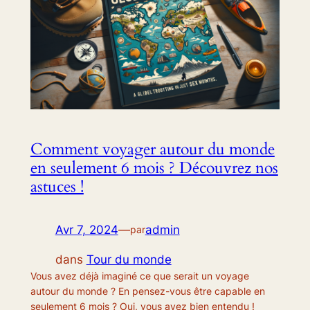
Comment voyager autour du monde
en seulement 6 mois ? Découvrez nos
astuces !
Avr 7, 2024
—
admin
par
dans
Tour du monde
Vous avez déjà imaginé ce que serait un voyage
autour du monde ? En pensez-vous être capable en
seulement 6 mois ? Oui, vous avez bien entendu !