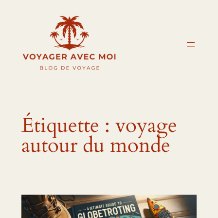
Aller
au
contenu
Étiquette :
voyage
autour du monde