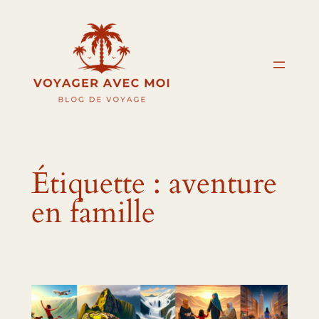
Aller
au
contenu
Étiquette :
aventure
en famille